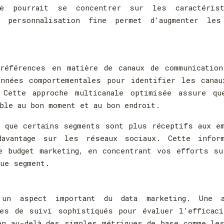
e pourrait se concentrer sur les caractérist
 personnalisation fine permet d’augmenter les
références en matière de canaux de communication
onnées comportementales pour identifier les canau
 Cette approche multicanale optimisée assure qu
ble au bon moment et au bon endroit.
r que certains segments sont plus réceptifs aux e
davantage sur les réseaux sociaux. Cette inform
e budget marketing, en concentrant vos efforts s
que segment.
un aspect important du data marketing. Une a
es de suivi sophistiqués pour évaluer l’efficaci
en au-delà des simples métriques de base comme le