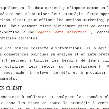
niprésentes, le data marketing s’impose comme un 
désireuses d’optimiser leur stratégie. Cette app
tions client pour affiner les actions marketing, 
ité. Mais comment tirer pleinement parti de cett
’expertise d’une
agence data marketing
, capab
ratégies gagnantes.
à une simple collecte d’informations. Il s’agit 
es compétences pointues en analyse et en interprét
 art peuvent anticiper les besoins de leurs cli
et optimiser leur retour sur investissement. V
t vous aider à relever ce défi et à propulser 
 sommets.
ES CLIENT
 consiste à collecter et analyser les données cl
lle pose les bases de toute la stratégie à venir
 outils et de l’expertise nécessaires pour réc