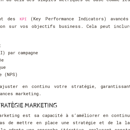
ent des
(Key Performance Indicators) avancés
KPI
ion sur vos objectifs business. Cela peut inclur
t
I) par campagne
ée
que
e (NPS)
ajuster en continu votre stratégie, garantissan
ances marketing.
TRATÉGIE MARKETING
arketing est sa capacité à s’améliorer en contin
pas de mettre en place une stratégie et de la la
lle adopte une approche itérative, analysant const