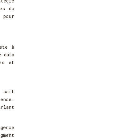
tégie
es du
x pour
ste à
e data
es et
 sait
ience.
rlant
agence
gment