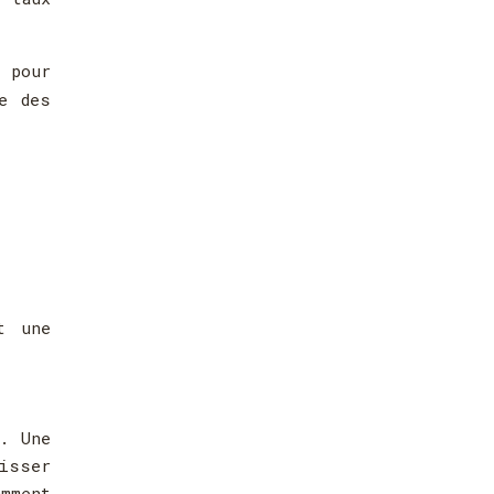
 pour
e des
t une
u. Une
isser
amment