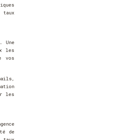
iques
 taux
. Une
x les
e vos
mails,
ation
ur les
gence
té de
s taux