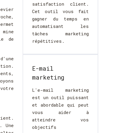
satisfaction client.
levier
Cet outil vous fait
roche,
gagner du temps en
permet
automatisant les
e mine
tâches marketing
le de
répétitives.
d’une
ation.
E-mail
ents,
marketing
oyons
votre
L'e-mail marketing
est un outil puissant
et abordable qui peut
vous aider à
ient.
atteindre vos
. Une
objectifs
olter