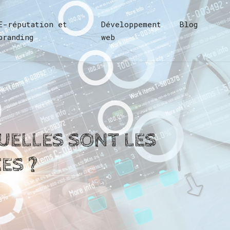
E-réputation et
Développement
Blog
branding
web
UELLES SONT LES
ES ?