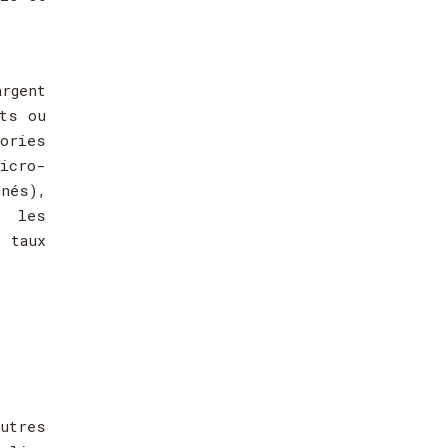
argent
its ou
gories
micro-
nnés),
t les
 taux
utres