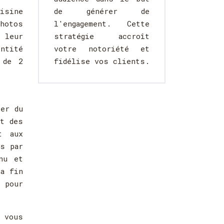
isine
de générer de
hotos
l'engagement. Cette
 leur
stratégie accroît
ntité
votre notoriété et
 de 2
fidélise vos clients.
ier du
nt des
t aux
és par
nu et
la fin
 pour
 vous