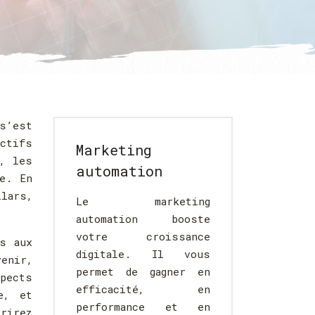
s’est
actifs
Marketing
, les
automation
e. En
llars,
Le marketing
automation booste
votre croissance
s aux
digitale. Il vous
enir,
permet de gagner en
pects
efficacité, en
e, et
performance et en
vrirez