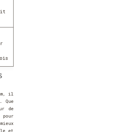
it
r
ois
S
m, il
. Que
ur de
 pour
 mieux
ble et