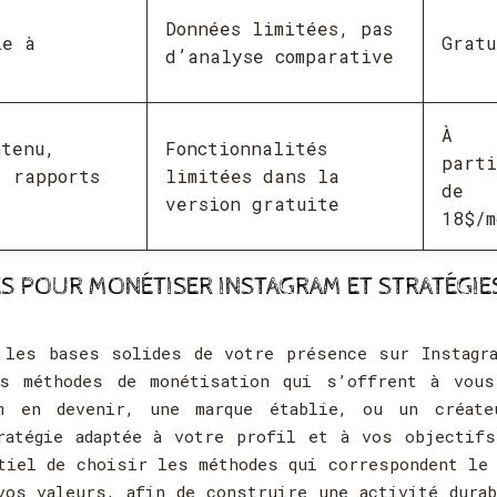
Données limitées, pas
le à
Gratu
d’analyse comparative
À
ntenu,
Fonctionnalités
parti
, rapports
limitées dans la
de
version gratuite
18$/m
ES POUR MONÉTISER INSTAGRAM ET STRATÉGIE
 les bases solides de votre présence sur Instagra
es méthodes de monétisation qui s’offrent à vous
m en devenir, une marque établie, ou un créate
ratégie adaptée à votre profil et à vos objectifs
ntiel de choisir les méthodes qui correspondent le
vos valeurs, afin de construire une activité dura