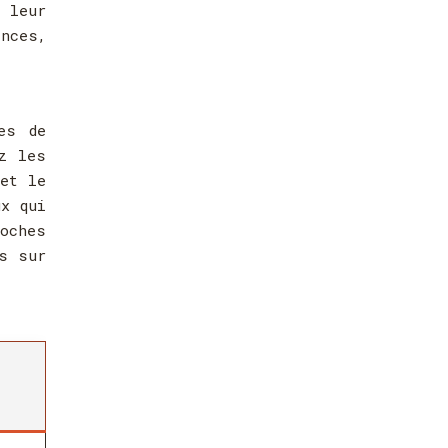
 leur
ences,
es de
z les
 et le
ux qui
roches
ès sur